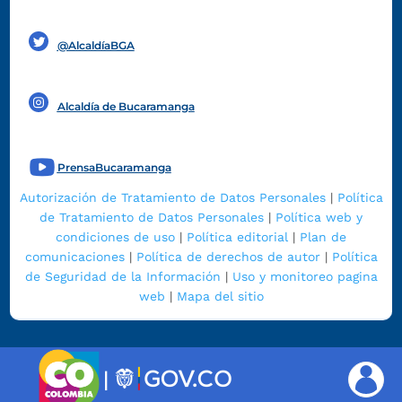
Funcionarios y contratistas
@AlcaldíaBGA
Alcaldía de Bucaramanga
PrensaBucaramanga
Autorización de Tratamiento de Datos Personales
|
Política
de Tratamiento de Datos Personales
|
Política web y
condiciones de uso
|
Política editorial
|
Plan de
comunicaciones
|
Política de derechos de autor
|
Política
de Seguridad de la Información
|
Uso y monitoreo pagina
web
|
Mapa del sitio
|