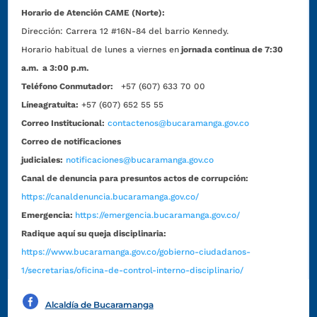
Horario de Atención CAME (Norte):
Dirección:
Carrera 12 #16N-84 del barrio Kennedy.
Horario habitual de lunes a viernes en
jornada continua de 7:30
a.m. a 3:00 p.m.
Teléfono Conmutador:
+57 (607) 633 70 00
Líneagratuita:
+57 (607) 652 55 55
Correo Institucional:
contactenos@bucaramanga.gov.co
Correo de notificaciones
judiciales:
notificaciones@bucaramanga.gov.co
Canal de denuncia para presuntos actos de corrupción:
https://canaldenuncia.bucaramanga.gov.co/
Emergencia:
https://emergencia.bucaramanga.gov.co/
Radique aquí su queja disciplinaria:
https://www.bucaramanga.gov.co/gobierno-ciudadanos-
1/secretarias/oficina-de-control-interno-disciplinario/
Alcaldía de Bucaramanga