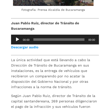
Fotografía: Prensa Alcaldía de Bucaramanga
Juan Pablo Ruiz, director de Tránsito de
Bucaramanga
Reproductor
00:00
00:00
de
Descargar audio
audio
La única actividad que está llevando a cabo la
Dirección de Tránsito de Bucaramanga en sus
instalaciones, es la entrega de vehículos que
recibieron un comparendo por no acatar la
disposición del Gobierno Nacional y por otras
infracciones a la norma de tránsito.
Según Juan Pablo Ruiz, director de Tránsito de la
capital santandereana, 269 personas diligenciaron
el pago de la infracción y sus vehículos fueron