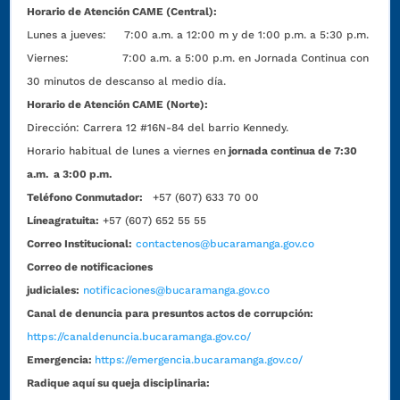
Horario de Atención CAME (Central):
Lunes a jueves: 7:00 a.m. a 12:00 m y de 1:00 p.m. a 5:30 p.m.
Viernes: 7:00 a.m. a 5:00 p.m. en Jornada Continua con
30 minutos de descanso al medio día.
Horario de Atención CAME (Norte):
Dirección:
Carrera 12 #16N-84 del barrio Kennedy.
Horario habitual de lunes a viernes en
jornada continua de 7:30
a.m. a 3:00 p.m.
Teléfono Conmutador:
+57 (607) 633 70 00
Líneagratuita:
+57 (607) 652 55 55
Correo Institucional:
contactenos@bucaramanga.gov.co
Correo de notificaciones
judiciales:
notificaciones@bucaramanga.gov.co
Canal de denuncia para presuntos actos de corrupción:
https://canaldenuncia.bucaramanga.gov.co/
Emergencia:
https://emergencia.bucaramanga.gov.co/
Radique aquí su queja disciplinaria: