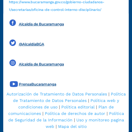
https://www.bucaramanga.gov.co/gobierno-ciudadanos-
1/secretarias/oficina-de-control-interno-disciplinario/
Alcaldía de Bucaramanga
Funcionarios y contratistas
@AlcaldíaBGA
Alcaldía de Bucaramanga
PrensaBucaramanga
Autorización de Tratamiento de Datos Personales
|
Política
de Tratamiento de Datos Personales
|
Política web y
condiciones de uso
|
Política editorial
|
Plan de
comunicaciones
|
Política de derechos de autor
|
Política
de Seguridad de la Información
|
Uso y monitoreo pagina
web
|
Mapa del sitio