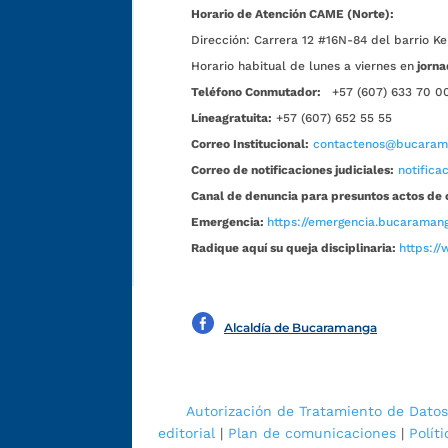
Horario de Atención CAME (Norte):
Dirección:
Carrera 12 #16N-84 del barrio Ke
Horario habitual de lunes a viernes en
jorna
Teléfono Conmutador:
+57 (607) 633 70 0
Líneagratuita:
+57 (607) 652 55 55
Correo Institucional:
contactenos@bucarama
Correo de notificaciones judiciales:
notific
Canal de denuncia para presuntos actos de 
Emergencia:
https://emergencia.bucaramang
Radique aquí su queja disciplinaria:
https://
Alcaldía de Bucaramanga
Autorización de Tratamiento de Datos
editorial
|
Plan de comunicaciones
|
Polít