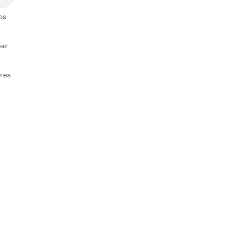
os
par
res
n