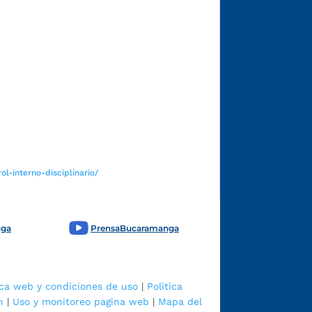
Funcionarios y contratistas
l-interno-disciplinario/
nga
PrensaBucaramanga
ica web y condiciones de uso
|
Política
n
|
Uso y monitoreo pagina web
|
Mapa del