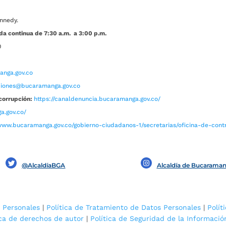
nnedy.
da continua de 7:30 a.m. a 3:00 p.m.
0
nga.gov.co
aciones@bucaramanga.gov.co
corrupción:
https://canaldenuncia.bucaramanga.gov.co/
a.gov.co/
www.bucaramanga.gov.co/gobierno-ciudadanos-1/secretarias/oficina-de-contro
@AlcaldíaBGA
Alcaldía de Bucarama
 Personales
|
Política de Tratamiento de Datos Personales
|
Polít
ica de derechos de autor
|
Política de Seguridad de la Informació