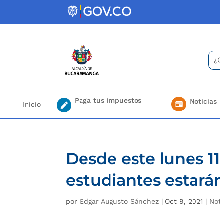
Skip
to
content
Bus
Se
for.
Paga tus impuestos
Noticias
Inicio
Desde este lunes 1
estudiantes estará
por
Edgar Augusto Sánchez
|
Oct 9, 2021
|
Not