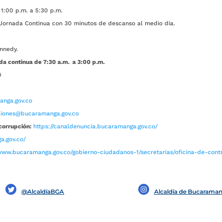
1:00 p.m. a 5:30 p.m.
ada Continua con 30 minutos de descanso al medio día.
nnedy.
da continua de 7:30 a.m. a 3:00 p.m.
0
nga.gov.co
aciones@bucaramanga.gov.co
corrupción:
https://canaldenuncia.bucaramanga.gov.co/
a.gov.co/
www.bucaramanga.gov.co/gobierno-ciudadanos-1/secretarias/oficina-de-contro
@AlcaldíaBGA
Alcaldía de Bucarama