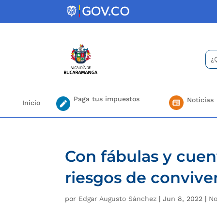
Skip
to
content
Bus
Se
for.
Paga tus impuestos
Noticias
Inicio
Con fábulas y cuen
riesgos de convive
por
Edgar Augusto Sánchez
|
Jun 8, 2022
|
No