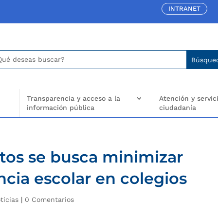
INTRANET
car:
arch
..
Transparencia y acceso a la
Atención y servici
información pública
ciudadanía
tos se busca minimizar
ncia escolar en colegios
ticias
|
0 Comentarios