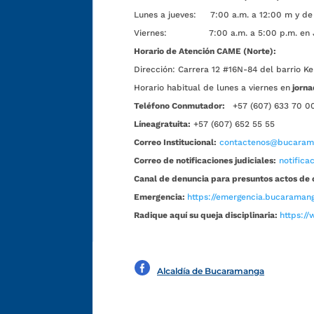
Lunes a jueves: 7:00 a.m. a 12:00 m y de 
Viernes: 7:00 a.m. a 5:00 p.m. en Jorn
Horario de Atención CAME (Norte):
Dirección:
Carrera 12 #16N-84 del barrio Ke
Horario habitual de lunes a viernes en
jorna
Teléfono Conmutador:
+57 (607) 633 70 0
Líneagratuita:
+57 (607) 652 55 55
Correo Institucional:
contactenos@bucarama
Correo de notificaciones judiciales:
notific
Canal de denuncia para presuntos actos de 
Emergencia:
https://emergencia.bucaramang
Radique aquí su queja disciplinaria:
https://
Alcaldía de Bucaramanga