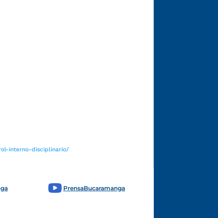
Funcionarios y contratistas
l-interno-disciplinario/
nga
PrensaBucaramanga