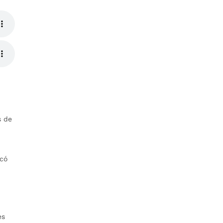
s de
acó
es