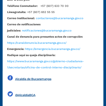
Teléfono Conmutador:
+57 (607) 633 70 00
Líneagratuita:
+57 (607) 652 55 55
Correo Institucional:
contactenos@bucaramanga.gov.co
Correo de notificaciones
judiciales:
notificaciones@bucaramanga.gov.co
Canal de denuncia para presuntos actos de corrupción:
https://canaldenuncia.bucaramanga.gov.co/
Emergencia:
https://emergencia.bucaramanga.gov.co/
Radique aquí su queja disciplinaria:
https://www.bucaramanga.gov.co/gobierno-ciudadanos-
1/secretarias/oficina-de-control-interno-disciplinario/
Alcaldía de Bucaramanga
Funcionarios y contratistas
@AlcaldíaBGA