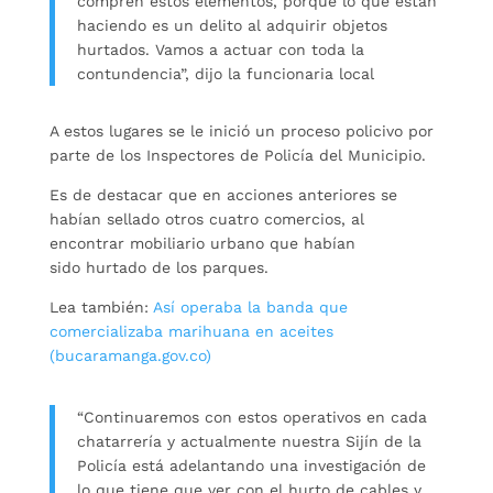
compren estos elementos, porque lo que están
haciendo es un delito al adquirir objetos
hurtados. Vamos a actuar con toda la
contundencia”, dijo la funcionaria local
A estos lugares se le inició un proceso policivo por
parte de los Inspectores de Policía del Municipio.
Es de destacar que en acciones anteriores se
habían sellado otros cuatro comercios, al
encontrar mobiliario urbano que habían
sido hurtado de los parques.
Lea también:
Así operaba la banda que
comercializaba marihuana en aceites
(bucaramanga.gov.co)
“Continuaremos con estos operativos en cada
chatarrería y actualmente nuestra Sijín de la
Policía está adelantando una investigación de
lo que tiene que ver con el hurto de cables y