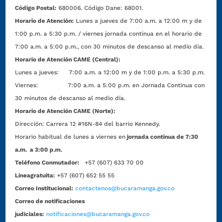
Código Postal:
680006. Código Dane: 68001.
Horario de Atención:
Lunes a jueves de 7:00 a.m. a 12:00 m y de
1:00 p.m. a 5:30 p.m. / viernes jornada continua en el horario de
7:00 a.m. a 5:00 p.m., con 30 minutos de descanso al medio día.
Horario de Atención CAME (Central):
Lunes a jueves: 7:00 a.m. a 12:00 m y de 1:00 p.m. a 5:30 p.m.
Viernes: 7:00 a.m. a 5:00 p.m. en Jornada Continua con
30 minutos de descanso al medio día.
Horario de Atención CAME (Norte):
Dirección:
Carrera 12 #16N-84 del barrio Kennedy.
Horario habitual de lunes a viernes en
jornada continua de 7:30
a.m. a 3:00 p.m.
Teléfono Conmutador:
+57 (607) 633 70 00
Líneagratuita:
+57 (607) 652 55 55
Correo Institucional:
contactenos@bucaramanga.gov.co
Correo de notificaciones
judiciales:
notificaciones@bucaramanga.gov.co