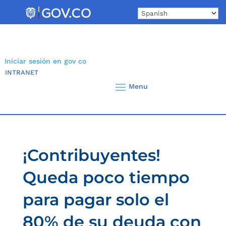
Skip
to
content
Iniciar sesión en gov co
INTRANET
¡Contribuyentes!
Queda poco tiempo
para pagar solo el
80% de su deuda con