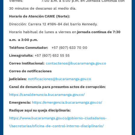
Viernes: 7:00 a.m. a 5:00 p.m. en Jornada Continua con
30 minutos de descanso al medio día.
Horario de Atención CAME (Norte):
Dirección:
Carrera 12 #16N-84 del barrio Kennedy.
Horario habitual de lunes a viernes en
jornada continua de 7:30
a.m. a 3:00 p.m.
Teléfono Conmutador:
+57 (607) 633 70 00
Líneagratuita:
+57 (607) 652 55 55
Correo Institucional:
contactenos@bucaramanga.gov.co
Correo de notificaciones
judiciales:
notificaciones@bucaramanga.gov.co
Canal de denuncia para presuntos actos de corrupción:
https://canaldenuncia.bucaramanga.gov.co/
Emergencia:
https://emergencia.bucaramanga.gov.co/
Radique aquí su queja disciplinaria:
https://www.bucaramanga.gov.co/gobierno-ciudadanos-
1/secretarias/oficina-de-control-interno-disciplinario/