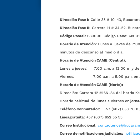
Dirección Fase I:
Calle 35 # 10-43, Bucaram
Dirección Fase II:
Carrera 11 # 34-52, Bucar
Código Postal:
680006. Código Dane: 68001
Horario de Atención:
Lunes a jueves de 7:00 
minutos de descanso al medio día.
Horario de Atención CAME (Central):
Lunes a jueves: 7:00 a.m. a 12:00 m y de 
Viernes: 7:00 a.m. a 5:00 p.m. en Jorn
Horario de Atención CAME (Norte):
Dirección:
Carrera 12 #16N-84 del barrio Ke
Horario habitual de lunes a viernes en
jorna
Teléfono Conmutador:
+57 (607) 633 70 0
Líneagratuita:
+57 (607) 652 55 55
Correo Institucional:
contactenos@bucarama
Correo de notificaciones judiciales:
notific