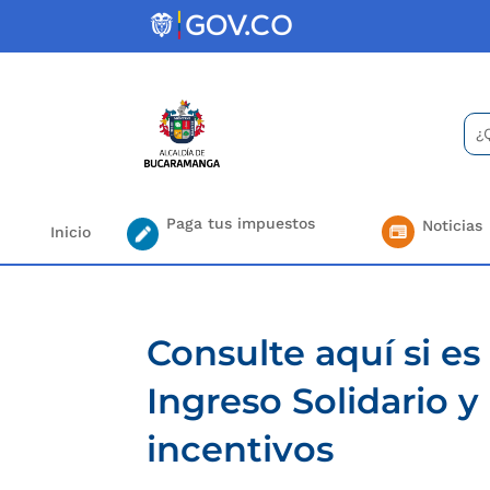
Skip
to
content
Bus
Se
for.
Paga tus impuestos
Noticias
Inicio
Consulte aquí si es
Ingreso Solidario 
incentivos