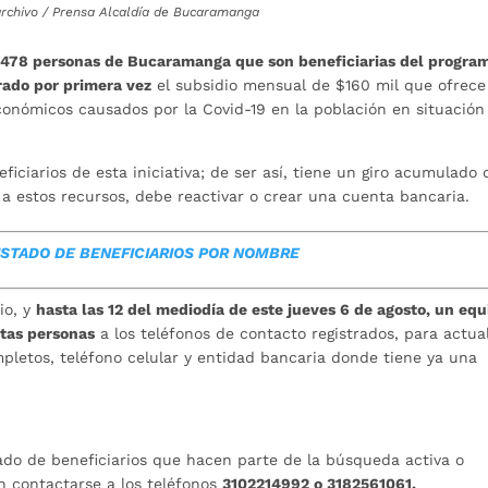
archivo / Prensa Alcaldía de Bucaramanga
.478 personas de Bucaramanga que son beneficiarias del progra
brado por primera vez
el subsidio mensual de $160 mil que ofrece
conómicos causados por la Covid-19 en la población en situación
iciarios de esta iniciativa; de ser así, tiene un giro acumulado 
a estos recursos, debe reactivar o crear una cuenta bancaria.
ISTADO DE BENEFICIARIOS POR NOMBRE
io, y
hasta las 12 del mediodía de este jueves 6 de agosto, un equ
stas personas
a los teléfonos de contacto registrados, para actual
pletos, teléfono celular y entidad bancaria donde tiene ya una
stado de beneficiarios que hacen parte de la búsqueda activa o
n contactarse a los teléfonos
3102214992 o 3182561061.