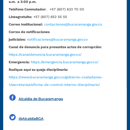
a.m. a 3:00 p.m.
Teléfono Conmutador:
+57 (607) 633 70 00
Líneagratuita:
+57 (607) 652 55 55
Correo Institucional:
contactenos@bucaramanga.gov.co
Correo de notificaciones
judiciales:
notificaciones@bucaramanga.gov.co
Canal de denuncia para presuntos actos de corrupción:
https://canaldenuncia.bucaramanga.gov.co/
Emergencia:
https://emergencia.bucaramanga.gov.co/
Radique aquí su queja disciplinaria:
https://www.bucaramanga.gov.co/gobierno-ciudadanos-
1/secretarias/oficina-de-control-interno-disciplinario/
Alcaldía de Bucaramanga
Funcionarios y contratistas
@AlcaldíaBGA