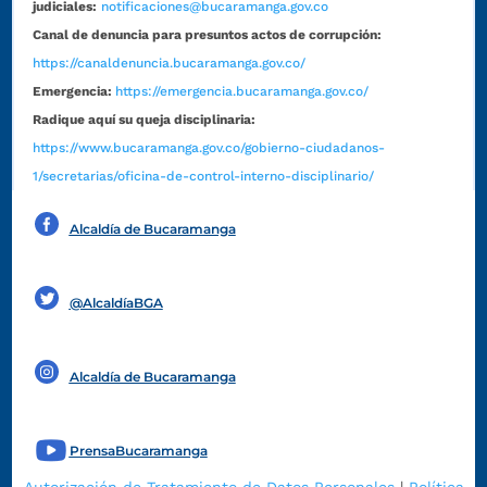
judiciales:
notificaciones@bucaramanga.gov.co
Canal de denuncia para presuntos actos de corrupción:
https://canaldenuncia.bucaramanga.gov.co/
Emergencia:
https://emergencia.bucaramanga.gov.co/
Radique aquí su queja disciplinaria:
https://www.bucaramanga.gov.co/gobierno-ciudadanos-
1/secretarias/oficina-de-control-interno-disciplinario/
Alcaldía de Bucaramanga
Funcionarios y contratistas
@AlcaldíaBGA
Alcaldía de Bucaramanga
PrensaBucaramanga