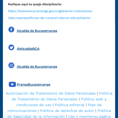
Radique aquí su queja disciplinaria:
https://www.bucaramanga.gov.co/gobierno-ciudadanos-
1/secretarias/oficina-de-control-interno-disciplinario/
Alcaldía de Bucaramanga
Funcionarios y contratistas
@AlcaldíaBGA
Alcaldía de Bucaramanga
PrensaBucaramanga
Autorización de Tratamiento de Datos Personales
|
Política
de Tratamiento de Datos Personales
|
Política web y
condiciones de uso
|
Política editorial
|
Plan de
comunicaciones
|
Política de derechos de autor
|
Política
de Seguridad de la Información
|
Uso y monitoreo pagina