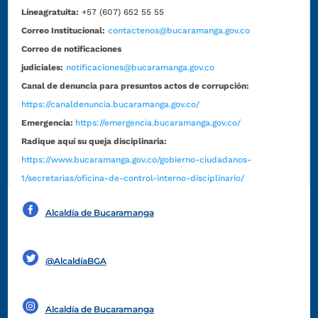
Líneagratuita:
+57 (607) 652 55 55
Correo Institucional:
contactenos@bucaramanga.gov.co
Correo de notificaciones
judiciales:
notificaciones@bucaramanga.gov.co
Canal de denuncia para presuntos actos de corrupción:
https://canaldenuncia.bucaramanga.gov.co/
Emergencia:
https://emergencia.bucaramanga.gov.co/
Radique aquí su queja disciplinaria:
https://www.bucaramanga.gov.co/gobierno-ciudadanos-
1/secretarias/oficina-de-control-interno-disciplinario/
Alcaldía de Bucaramanga
Funcionarios y contratistas
@AlcaldíaBGA
Alcaldía de Bucaramanga