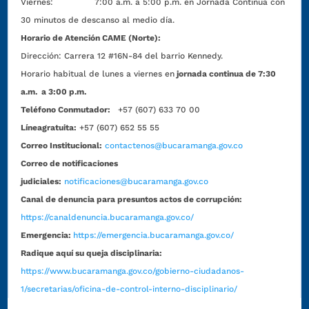
Viernes: 7:00 a.m. a 5:00 p.m. en Jornada Continua con
30 minutos de descanso al medio día.
Horario de Atención CAME (Norte):
Dirección:
Carrera 12 #16N-84 del barrio Kennedy.
Horario habitual de lunes a viernes en
jornada continua de 7:30
a.m. a 3:00 p.m.
Teléfono Conmutador:
+57 (607) 633 70 00
Líneagratuita:
+57 (607) 652 55 55
Correo Institucional:
contactenos@bucaramanga.gov.co
Correo de notificaciones
judiciales:
notificaciones@bucaramanga.gov.co
Canal de denuncia para presuntos actos de corrupción:
https://canaldenuncia.bucaramanga.gov.co/
Emergencia:
https://emergencia.bucaramanga.gov.co/
Radique aquí su queja disciplinaria:
https://www.bucaramanga.gov.co/gobierno-ciudadanos-
1/secretarias/oficina-de-control-interno-disciplinario/