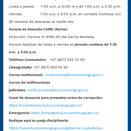
Lunes a jueves: 7:00 a.m. a 12:00 m y de 1:00 p.m. a 5:30 p.m.
Viernes: 7:00 a.m. a 5:00 p.m. en Jornada Continua con
30 minutos de descanso al medio día.
Horario de Atención CAME (Norte):
Dirección:
Carrera 12 #16N-84 del barrio Kennedy.
Horario habitual de lunes a viernes en
jornada continua de 7:30
a.m. a 3:00 p.m.
Teléfono Conmutador:
+57 (607) 633 70 00
Líneagratuita:
+57 (607) 652 55 55
Correo Institucional:
contactenos@bucaramanga.gov.co
Correo de notificaciones
judiciales:
notificaciones@bucaramanga.gov.co
Canal de denuncia para presuntos actos de corrupción:
https://canaldenuncia.bucaramanga.gov.co/
Emergencia:
https://emergencia.bucaramanga.gov.co/
Radique aquí su queja disciplinaria:
https://www.bucaramanga.gov.co/gobierno-ciudadanos-