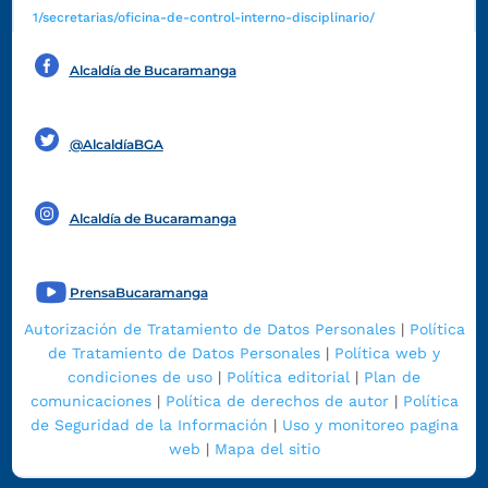
1/secretarias/oficina-de-control-interno-disciplinario/
Alcaldía de Bucaramanga
Funcionarios y contratistas
@AlcaldíaBGA
Alcaldía de Bucaramanga
PrensaBucaramanga
Autorización de Tratamiento de Datos Personales
|
Política
de Tratamiento de Datos Personales
|
Política web y
condiciones de uso
|
Política editorial
|
Plan de
comunicaciones
|
Política de derechos de autor
|
Política
de Seguridad de la Información
|
Uso y monitoreo pagina
web
|
Mapa del sitio