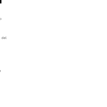
o
 del
e