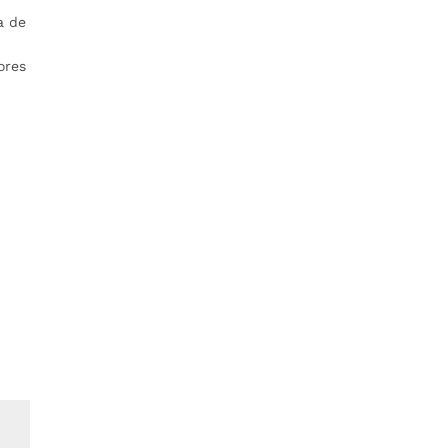
a de
ores