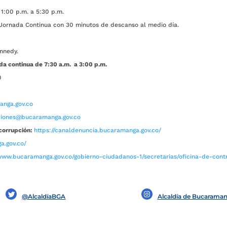
1:00 p.m. a 5:30 p.m.
ada Continua con 30 minutos de descanso al medio día.
nnedy.
da continua de 7:30 a.m. a 3:00 p.m.
0
nga.gov.co
aciones@bucaramanga.gov.co
corrupción:
https://canaldenuncia.bucaramanga.gov.co/
a.gov.co/
www.bucaramanga.gov.co/gobierno-ciudadanos-1/secretarias/oficina-de-contro
@AlcaldíaBGA
Alcaldía de Bucarama