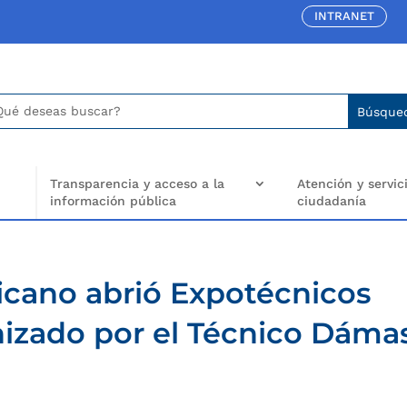
INTRANET
car:
arch
..
Transparencia y acceso a la
Atención y servici
información pública
ciudadanía
icano abrió Expotécnicos
nizado por el Técnico Dáma