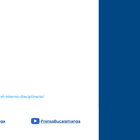
Funcionarios y contratistas
l-interno-disciplinario/
nga
PrensaBucaramanga