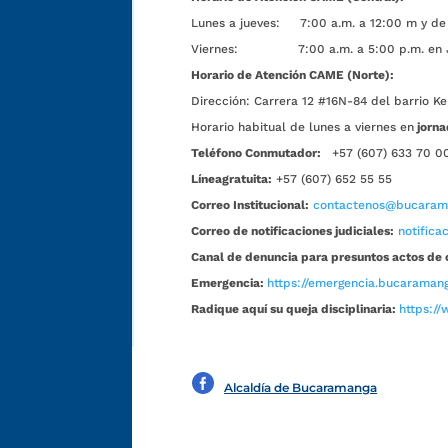
Lunes a jueves: 7:00 a.m. a 12:00 m y de 
Viernes: 7:00 a.m. a 5:00 p.m. en Jorn
Horario de Atención CAME (Norte):
Dirección:
Carrera 12 #16N-84 del barrio Ke
Horario habitual de lunes a viernes en
jorna
Teléfono Conmutador:
+57 (607) 633 70 0
Líneagratuita:
+57 (607) 652 55 55
Correo Institucional:
contactenos@bucarama
Correo de notificaciones judiciales:
notific
Canal de denuncia para presuntos actos de 
Emergencia:
https://emergencia.bucaramang
Radique aquí su queja disciplinaria:
https://
Alcaldía de Bucaramanga