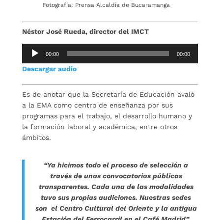
Fotografía: Prensa Alcaldía de Bucaramanga
Néstor José Rueda, director del IMCT
Reproductor
00:00
00:00
de
Descargar audio
audio
Es de anotar que la Secretaría de Educación avaló
a la EMA como centro de enseñanza por sus
programas para el trabajo, el desarrollo humano y
la formación laboral y académica, entre otros
ámbitos.
“Ya hicimos todo el proceso de selección a
través de unas convocatorias públicas
transparentes. Cada una de las modalidades
tuvo sus propias audiciones. Nuestras sedes
son el Centro Cultural del Oriente y la antigua
Estación del Ferrocarril en el Café Madrid”,