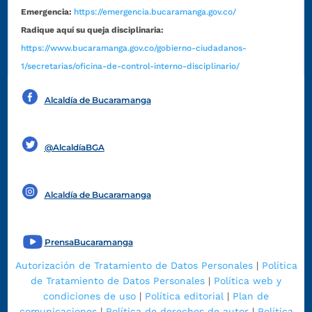
Emergencia:
https://emergencia.bucaramanga.gov.co/
Radique aquí su queja disciplinaria:
https://www.bucaramanga.gov.co/gobierno-ciudadanos-
1/secretarias/oficina-de-control-interno-disciplinario/
Alcaldía de Bucaramanga
Funcionarios y contratistas
@AlcaldíaBGA
Alcaldía de Bucaramanga
PrensaBucaramanga
Autorización de Tratamiento de Datos Personales
|
Política
de Tratamiento de Datos Personales
|
Política web y
condiciones de uso
|
Política editorial
|
Plan de
comunicaciones
|
Política de derechos de autor
|
Política