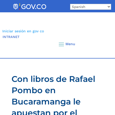
Skip
to
content
Iniciar sesión en gov co
INTRANET
Con libros de Rafael
Pombo en
Bucaramanga le
apuestan por el