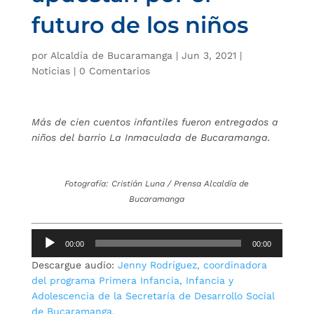
futuro de los niños
por
Alcaldía de Bucaramanga
|
Jun 3, 2021
|
Noticias
|
0 Comentarios
Más de cien cuentos infantiles fueron entregados a
niños del barrio La Inmaculada de Bucaramanga.
Fotografía: Cristián Luna / Prensa Alcaldía de
Bucaramanga
Reproductor
00:00
00:00
de
Descargue audio:
Jenny Rodríguez, coordinadora
audio
del programa Primera Infancia, Infancia y
Adolescencia de la Secretaría de Desarrollo Social
de Bucaramanga.