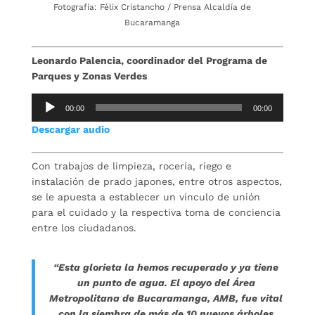
Fotografía: Félix Cristancho / Prensa Alcaldía de
Bucaramanga
Leonardo Palencia, coordinador del Programa de
Parques y Zonas Verdes
Reproductor
00:00
00:00
de
Descargar audio
audio
Con trabajos de limpieza, rocería, riego e
instalación de prado japones, entre otros aspectos,
se le apuesta a establecer un vínculo de unión
para el cuidado y la respectiva toma de conciencia
entre los ciudadanos.
“Esta glorieta la hemos recuperado y ya tiene
un punto de agua. El apoyo del Área
Metropolitana de Bucaramanga, AMB, fue vital
con la siembra de más de 10 nuevos árboles