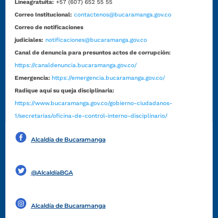
Líneagratuita:
+57 (607) 652 55 55
Correo Institucional:
contactenos@bucaramanga.gov.co
Correo de notificaciones
judiciales:
notificaciones@bucaramanga.gov.co
Canal de denuncia para presuntos actos de corrupción:
https://canaldenuncia.bucaramanga.gov.co/
Emergencia:
https://emergencia.bucaramanga.gov.co/
Radique aquí su queja disciplinaria:
https://www.bucaramanga.gov.co/gobierno-ciudadanos-
1/secretarias/oficina-de-control-interno-disciplinario/
Alcaldía de Bucaramanga
Funcionarios y contratistas
@AlcaldíaBGA
Alcaldía de Bucaramanga