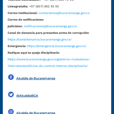
Líneagratuita:
+57 (607) 652 55 55
Correo Institucional:
contactenos@bucaramanga.gov.co
Correo de notificaciones
judiciales:
notificaciones@bucaramanga.gov.co
Canal de denuncia para presuntos actos de corrupción:
https://canaldenuncia.bucaramanga.gov.co/
Emergencia:
https://emergencia.bucaramanga.gov.co/
Radique aquí su queja disciplinaria:
https://www.bucaramanga.gov.co/gobierno-ciudadanos-
1/secretarias/oficina-de-control-interno-disciplinario/
Alcaldía de Bucaramanga
Funcionarios y contratistas
@AlcaldíaBGA
Alcaldía de Bucaramanga