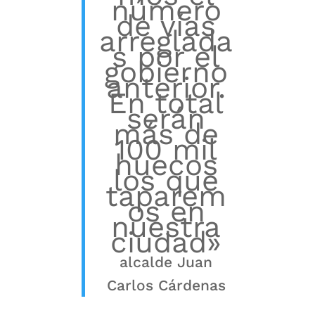
número
de vías
arreglada
s por el
gobierno
anterior.
En total
serán
más de
100 mil
huecos
los que
taparem
os en
nuestra
ciudad»
alcalde Juan
Carlos Cárdenas