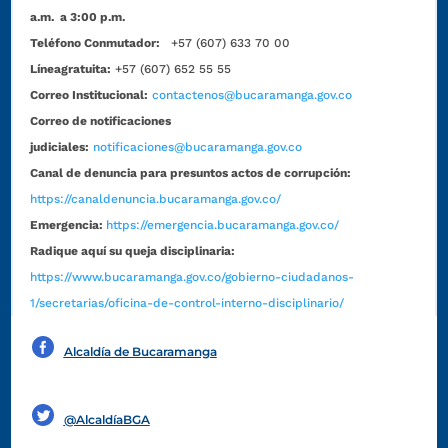
a.m. a 3:00 p.m.
Teléfono Conmutador:
+57 (607) 633 70 00
Líneagratuita:
+57 (607) 652 55 55
Correo Institucional:
contactenos@bucaramanga.gov.co
Correo de notificaciones
judiciales:
notificaciones@bucaramanga.gov.co
Canal de denuncia para presuntos actos de corrupción:
https://canaldenuncia.bucaramanga.gov.co/
Emergencia:
https://emergencia.bucaramanga.gov.co/
Radique aquí su queja disciplinaria:
https://www.bucaramanga.gov.co/gobierno-ciudadanos-
1/secretarias/oficina-de-control-interno-disciplinario/
Alcaldía de Bucaramanga
Funcionarios y contratistas
@AlcaldíaBGA