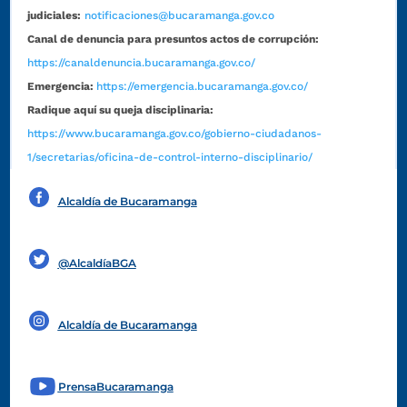
judiciales:
notificaciones@bucaramanga.gov.co
Canal de denuncia para presuntos actos de corrupción:
https://canaldenuncia.bucaramanga.gov.co/
Emergencia:
https://emergencia.bucaramanga.gov.co/
Radique aquí su queja disciplinaria:
https://www.bucaramanga.gov.co/gobierno-ciudadanos-
1/secretarias/oficina-de-control-interno-disciplinario/
Alcaldía de Bucaramanga
Funcionarios y contratistas
@AlcaldíaBGA
Alcaldía de Bucaramanga
PrensaBucaramanga