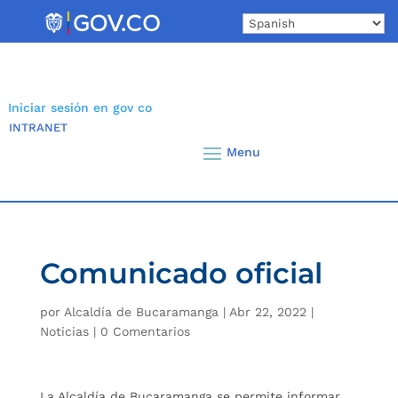
Skip
to
content
Iniciar sesión en gov co
INTRANET
Comunicado oficial
por
Alcaldía de Bucaramanga
|
Abr 22, 2022
|
Noticias
|
0 Comentarios
La Alcaldía de Bucaramanga se permite informar