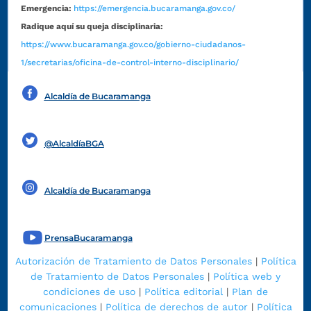
Emergencia:
https://emergencia.bucaramanga.gov.co/
Radique aquí su queja disciplinaria:
https://www.bucaramanga.gov.co/gobierno-ciudadanos-
1/secretarias/oficina-de-control-interno-disciplinario/
Alcaldía de Bucaramanga
Funcionarios y contratistas
@AlcaldíaBGA
Alcaldía de Bucaramanga
PrensaBucaramanga
Autorización de Tratamiento de Datos Personales
|
Política
de Tratamiento de Datos Personales
|
Política web y
condiciones de uso
|
Política editorial
|
Plan de
comunicaciones
|
Política de derechos de autor
|
Política