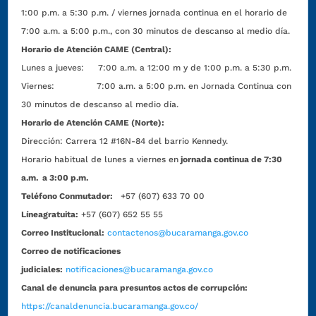
1:00 p.m. a 5:30 p.m. / viernes jornada continua en el horario de
7:00 a.m. a 5:00 p.m., con 30 minutos de descanso al medio día.
Horario de Atención CAME (Central):
Lunes a jueves: 7:00 a.m. a 12:00 m y de 1:00 p.m. a 5:30 p.m.
Viernes: 7:00 a.m. a 5:00 p.m. en Jornada Continua con
30 minutos de descanso al medio día.
Horario de Atención CAME (Norte):
Dirección:
Carrera 12 #16N-84 del barrio Kennedy.
Horario habitual de lunes a viernes en
jornada continua de 7:30
a.m. a 3:00 p.m.
Teléfono Conmutador:
+57 (607) 633 70 00
Líneagratuita:
+57 (607) 652 55 55
Correo Institucional:
contactenos@bucaramanga.gov.co
Correo de notificaciones
judiciales:
notificaciones@bucaramanga.gov.co
Canal de denuncia para presuntos actos de corrupción:
https://canaldenuncia.bucaramanga.gov.co/