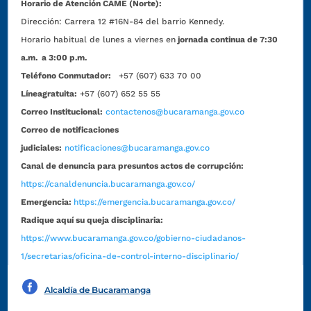
Horario de Atención CAME (Norte):
Dirección:
Carrera 12 #16N-84 del barrio Kennedy.
Horario habitual de lunes a viernes en
jornada continua de 7:30
a.m. a 3:00 p.m.
Teléfono Conmutador:
+57 (607) 633 70 00
Líneagratuita:
+57 (607) 652 55 55
Correo Institucional:
contactenos@bucaramanga.gov.co
Correo de notificaciones
judiciales:
notificaciones@bucaramanga.gov.co
Canal de denuncia para presuntos actos de corrupción:
https://canaldenuncia.bucaramanga.gov.co/
Emergencia:
https://emergencia.bucaramanga.gov.co/
Radique aquí su queja disciplinaria:
https://www.bucaramanga.gov.co/gobierno-ciudadanos-
1/secretarias/oficina-de-control-interno-disciplinario/
Alcaldía de Bucaramanga