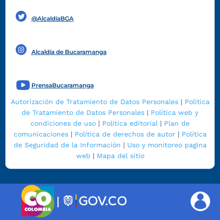
Funcionarios y contratistas
@AlcaldíaBGA
Alcaldía de Bucaramanga
PrensaBucaramanga
Autorización de Tratamiento de Datos Personales
|
Política
de Tratamiento de Datos Personales
|
Política web y
condiciones de uso
|
Política editorial
|
Plan de
comunicaciones
|
Política de derechos de autor
|
Política
de Seguridad de la Información
|
Uso y monitoreo pagina
web
|
Mapa del sitio
|