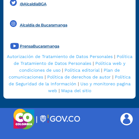
@AlcaldíaBGA
Alcaldía de Bucaramanga
PrensaBucaramanga
Autorización de Tratamiento de Datos Personales
|
Política
de Tratamiento de Datos Personales
|
Política web y
condiciones de uso
|
Política editorial
|
Plan de
comunicaciones
|
Política de derechos de autor
|
Política
de Seguridad de la Información
|
Uso y monitoreo pagina
web
|
Mapa del sitio
|