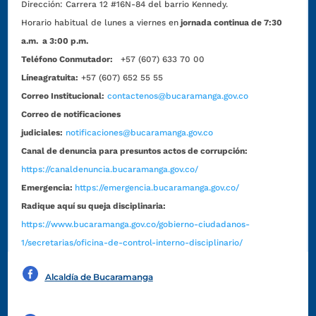
Dirección:
Carrera 12 #16N-84 del barrio Kennedy.
Horario habitual de lunes a viernes en
jornada continua de 7:30
a.m. a 3:00 p.m.
Teléfono Conmutador:
+57 (607) 633 70 00
Líneagratuita:
+57 (607) 652 55 55
Correo Institucional:
contactenos@bucaramanga.gov.co
Correo de notificaciones
judiciales:
notificaciones@bucaramanga.gov.co
Canal de denuncia para presuntos actos de corrupción:
https://canaldenuncia.bucaramanga.gov.co/
Emergencia:
https://emergencia.bucaramanga.gov.co/
Radique aquí su queja disciplinaria:
https://www.bucaramanga.gov.co/gobierno-ciudadanos-
1/secretarias/oficina-de-control-interno-disciplinario/
Alcaldía de Bucaramanga
Funcionarios y contratistas