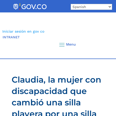
Skip
to
content
Iniciar sesión en gov co
INTRANET
Claudia, la mujer con
discapacidad que
cambió una silla
playera por una silla