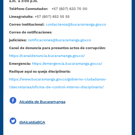
a.m. a 3:00 p.m.
Teléfono Conmutador:
+57 (607) 633 70 00
Líneagratuita:
+57 (607) 652 55 55
Correo Institucional:
contactenos@bucaramanga.gov.co
Correo de notificaciones
judiciales:
notificaciones@bucaramanga.gov.co
Canal de denuncia para presuntos actos de corrupción:
https://canaldenuncia.bucaramanga.gov.co/
Emergencia:
https://emergencia.bucaramanga.gov.co/
Radique aquí su queja disciplinaria:
https://www.bucaramanga.gov.co/gobierno-ciudadanos-
1/secretarias/oficina-de-control-interno-disciplinario/
Alcaldía de Bucaramanga
Funcionarios y contratistas
@AlcaldíaBGA