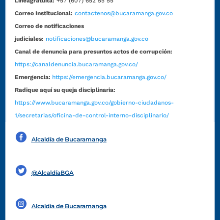
Líneagratuita:
+57 (607) 652 55 55
Correo Institucional:
contactenos@bucaramanga.gov.co
Correo de notificaciones
judiciales:
notificaciones@bucaramanga.gov.co
Canal de denuncia para presuntos actos de corrupción:
https://canaldenuncia.bucaramanga.gov.co/
Emergencia:
https://emergencia.bucaramanga.gov.co/
Radique aquí su queja disciplinaria:
https://www.bucaramanga.gov.co/gobierno-ciudadanos-
1/secretarias/oficina-de-control-interno-disciplinario/
Alcaldía de Bucaramanga
Funcionarios y contratistas
@AlcaldíaBGA
Alcaldía de Bucaramanga