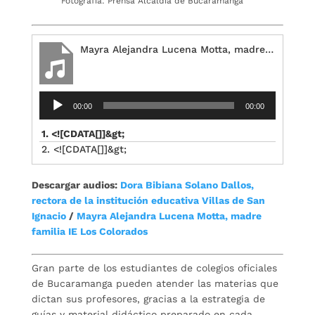
Fotografía: Prensa Alcaldía de Bucaramanga
Mayra Alejandra Lucena Motta, madre familia IE Los Colorados
Reproductor
00:00
00:00
de
audio
1. <![CDATA[]]&gt;
2. <![CDATA[]]&gt;
Descargar audios:
Dora Bibiana Solano Dallos,
rectora de la institución educativa Villas de San
Ignacio
/
Mayra Alejandra Lucena Motta, madre
familia IE Los Colorados
Gran parte de los estudiantes de colegios oficiales
de Bucaramanga pueden atender las materias que
dictan sus profesores, gracias a la estrategia de
guías y material didáctico preparado en cada