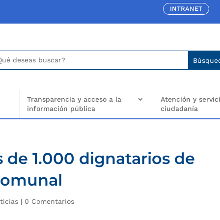
INTRANET
car:
arch
..
Transparencia y acceso a la
Atención y servici
información pública
ciudadanía
de 1.000 dignatarios de
Comunal
ticias
|
0 Comentarios