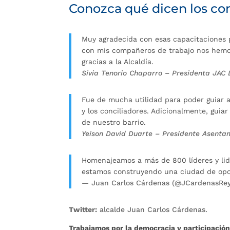
Conozca qué dicen los co
Muy agradecida con esas capacitaciones
con mis compañeros de trabajo nos hemos
gracias a la Alcaldía.
Sivia Tenorio Chaparro – Presidenta JAC 
Fue de mucha utilidad para poder guiar a
y los conciliadores. Adicionalmente, guiar
de nuestro barrio.
Yeison David Duarte – Presidente Asentam
Homenajeamos a más de 800 líderes y lid
estamos construyendo una ciudad de opo
— Juan Carlos Cárdenas (@JCardenasRe
Twitter:
alcalde Juan Carlos Cárdenas.
Trabajamos por la democracia y participación