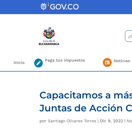
Skip
to
content
Bus
Se
for.
Paga tus impuestos
Noticias
Inicio
Capacitamos a más 
Juntas de Acción 
por
Santiago Olivares Torres
|
Dic 9, 2022
|
No