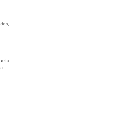
das,
l
taria
ra