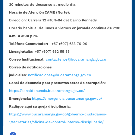
30 minutos de descanso al medio día.
Horario de Atención CAME (Norte):
Dirección:
Carrera 12 #16N-84 del barrio Kennedy.
Horario habitual de lunes a viernes en
jornada continua de 7:30
a.m. a 3:00 p.m.
Teléfono Conmutador:
+57 (607) 633 70 00
Líneagratuita:
+57 (607) 652 55 55
Correo Institucional:
contactenos@bucaramanga.gov.co
Correo de notificaciones
judiciales:
notificaciones@bucaramanga.gov.co
Canal de denuncia para presuntos actos de corrupción:
https://canaldenuncia.bucaramanga.gov.co/
Emergencia:
https://emergencia.bucaramanga.gov.co/
Radique aquí su queja disciplinaria:
https://www.bucaramanga.gov.co/gobierno-ciudadanos-
1/secretarias/oficina-de-control-interno-disciplinario/