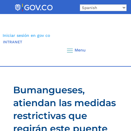
Skip
to
content
Iniciar sesión en gov co
INTRANET
Bumangueses,
atiendan las medidas
restrictivas que
regirán este puente