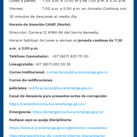
Lunes a jueves: 7:00 a.m. a 12:00 m y de 1:00 p.m. a 5:30 p.m.
Viernes: 7:00 a.m. a 5:00 p.m. en Jornada Continua con
30 minutos de descanso al medio día.
Horario de Atención CAME (Norte):
Dirección:
Carrera 12 #16N-84 del barrio Kennedy.
Horario habitual de lunes a viernes en
jornada continua de 7:30
a.m. a 3:00 p.m.
Teléfono Conmutador:
+57 (607) 633 70 00
Líneagratuita:
+57 (607) 652 55 55
Correo Institucional:
contactenos@bucaramanga.gov.co
Correo de notificaciones
judiciales:
notificaciones@bucaramanga.gov.co
Canal de denuncia para presuntos actos de corrupción:
https://canaldenuncia.bucaramanga.gov.co/
Emergencia:
https://emergencia.bucaramanga.gov.co/
Radique aquí su queja disciplinaria:
https://www.bucaramanga.gov.co/gobierno-ciudadanos-
1/secretarias/oficina-de-control-interno-disciplinario/