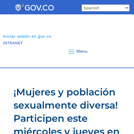
Skip
to
content
Iniciar sesión en gov co
INTRANET
¡Mujeres y población
sexualmente diversa!
Participen este
miércoles y jueves en