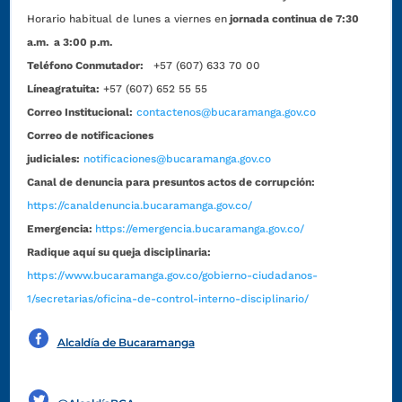
Horario habitual de lunes a viernes en
jornada continua de 7:30
a.m. a 3:00 p.m.
Teléfono Conmutador:
+57 (607) 633 70 00
Líneagratuita:
+57 (607) 652 55 55
Correo Institucional:
contactenos@bucaramanga.gov.co
Correo de notificaciones
judiciales:
notificaciones@bucaramanga.gov.co
Canal de denuncia para presuntos actos de corrupción:
https://canaldenuncia.bucaramanga.gov.co/
Emergencia:
https://emergencia.bucaramanga.gov.co/
Radique aquí su queja disciplinaria:
https://www.bucaramanga.gov.co/gobierno-ciudadanos-
1/secretarias/oficina-de-control-interno-disciplinario/
Alcaldía de Bucaramanga
Funcionarios y contratistas