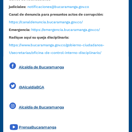
judiciales:
notificaciones@bucaramanga.gov.co
Canal de denuncia para presuntos actos de corrupción:
https://canaldenuncia.bucaramanga.gov.co/
Emergencia:
https://emergencia.bucaramanga.gov.co/
Radique aquí su queja disciplinaria:
https://www.bucaramanga.gov.co/gobierno-ciudadanos-
1/secretarias/oficina-de-control-interno-disciplinario/
Alcaldía de Bucaramanga
Funcionarios y contratistas
@AlcaldíaBGA
Alcaldía de Bucaramanga
PrensaBucaramanga