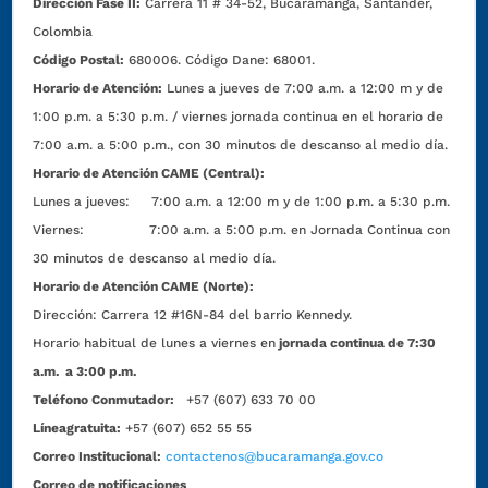
Dirección Fase II:
Carrera 11 # 34-52, Bucaramanga, Santander,
Colombia
Código Postal:
680006. Código Dane: 68001.
Horario de Atención:
Lunes a jueves de 7:00 a.m. a 12:00 m y de
1:00 p.m. a 5:30 p.m. / viernes jornada continua en el horario de
7:00 a.m. a 5:00 p.m., con 30 minutos de descanso al medio día.
Horario de Atención CAME (Central):
Lunes a jueves: 7:00 a.m. a 12:00 m y de 1:00 p.m. a 5:30 p.m.
Viernes: 7:00 a.m. a 5:00 p.m. en Jornada Continua con
30 minutos de descanso al medio día.
Horario de Atención CAME (Norte):
Dirección:
Carrera 12 #16N-84 del barrio Kennedy.
Horario habitual de lunes a viernes en
jornada continua de 7:30
a.m. a 3:00 p.m.
Teléfono Conmutador:
+57 (607) 633 70 00
Líneagratuita:
+57 (607) 652 55 55
Correo Institucional:
contactenos@bucaramanga.gov.co
Correo de notificaciones