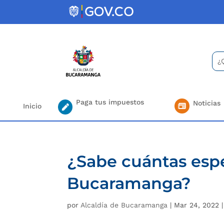
Skip
to
content
Bus
Se
for.
Paga tus impuestos
Noticias
Inicio
¿Sabe cuántas espe
Bucaramanga?
por
Alcaldía de Bucaramanga
|
Mar 24, 2022