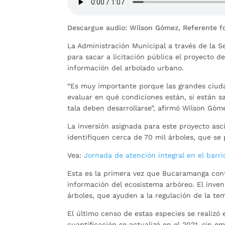
Descargue audio: Wilson Gómez, Referente fo
La Administración Municipal a través de la S
para sacar a licitación pública el proyecto d
información del arbolado urbano.
“Es muy importante porque las grandes ciuda
evaluar en qué condiciones están, si están 
tala deben desarrollarse”, afirmó Wilson Gómez
La inversión asignada para este proyecto asc
identifiquen cerca de 70 mil árboles, que se
Vea:
Jornada de atención integral en el barri
Esta es la primera vez que Bucaramanga cont
información del ecosistema arbóreo. El inven
árboles, que ayuden a la regulación de la te
El último censo de estas especies se realizó
cuantificación se actualizó en el 2021, sin 