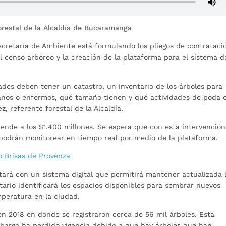
restal de la Alcaldía de Bucaramanga
ecretaría de Ambiente está formulando los pliegos de contrataci
el censo arbóreo y la creación de la plataforma para el sistema d
des deben tener un catastro, un inventario de los árboles para
sanos o enfermos, qué tamaño tienen y qué actividades de poda 
, referente forestal de la Alcaldía.
iende a los $1.400 millones. Se espera que con esta intervención
 podrán monitorear en tiempo real por medio de la plataforma.
o Brisas de Provenza
ará con un sistema digital que permitirá mantener actualizada 
tario identificará los espacios disponibles para sembrar nuevos
mperatura en la ciudad.
 en 2018 en donde se registraron cerca de 56 mil árboles. Esta
embargo ha perdido vigencia debido a que hay árboles que han