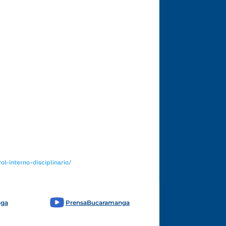
Funcionarios y contratistas
l-interno-disciplinario/
nga
PrensaBucaramanga