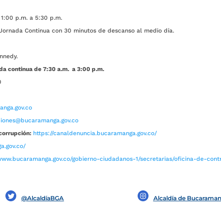
1:00 p.m. a 5:30 p.m.
ada Continua con 30 minutos de descanso al medio día.
nnedy.
da continua de 7:30 a.m. a 3:00 p.m.
0
nga.gov.co
aciones@bucaramanga.gov.co
corrupción:
https://canaldenuncia.bucaramanga.gov.co/
a.gov.co/
www.bucaramanga.gov.co/gobierno-ciudadanos-1/secretarias/oficina-de-contro
@AlcaldíaBGA
Alcaldía de Bucarama