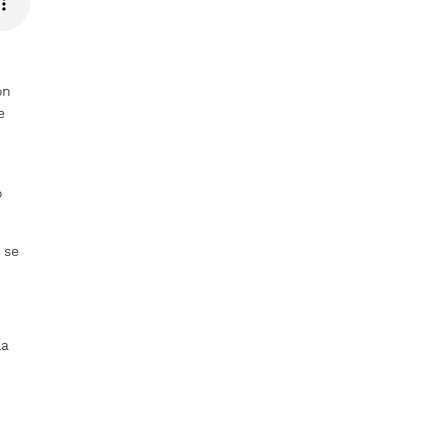
ón
e
o
 se
la