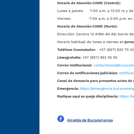
Horario de Atención CAME (Central):
Lunes a jueves: 7:00 a.m. a 12:00 m y de 
Viernes: 7:00 a.m. a 5:00 p.m. en Jorn
Horario de Atención CAME (Norte):
Dirección:
Carrera 12 #16N-84 del barrio Ke
Horario habitual de lunes a viernes en
jorna
Teléfono Conmutador:
+57 (607) 633 70 0
Líneagratuita:
+57 (607) 652 55 55
Correo Institucional:
contactenos@bucarama
Correo de notificaciones judiciales:
notific
Canal de denuncia para presuntos actos de 
Emergencia:
https://emergencia.bucaramang
Radique aquí su queja disciplinaria:
https://
Alcaldía de Bucaramanga