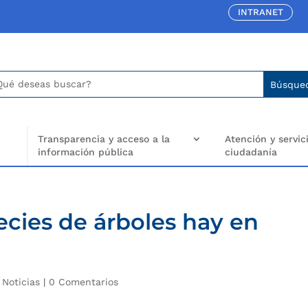
INTRANET
car:
arch
..
Transparencia y acceso a la
Atención y servici
información pública
ciudadanía
cies de árboles hay en
|
Noticias
|
0 Comentarios