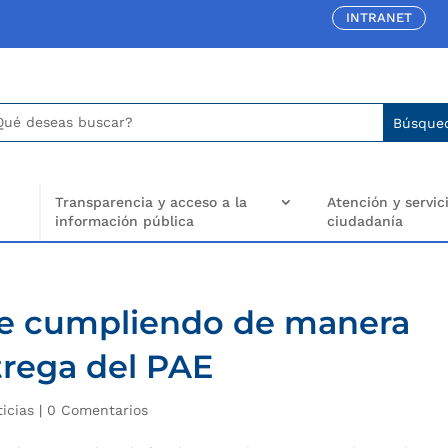
INTRANET
car:
arch
..
Transparencia y acceso a la
Atención y servici
información pública
ciudadanía
e cumpliendo de manera
trega del PAE
ticias
|
0 Comentarios