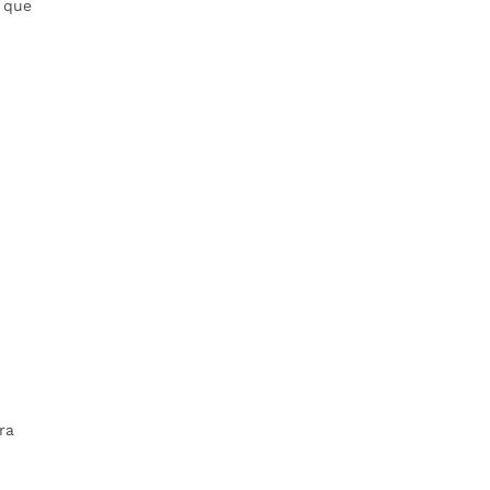
s que
ra