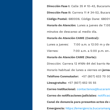
Dirección Fase I:
Calle 35 # 10-43, Bucaram
Dirección Fase II:
Carrera 11 # 34-52, Bucar
Código Postal:
680006. Código Dane: 68001
Horario de Atención:
Lunes a jueves de 7:00 
minutos de descanso al medio día.
Horario de Atención CAME (Central):
Lunes a jueves: 7:00 a.m. a 12:00 m y de 
Viernes: 7:00 a.m. a 5:00 p.m. en Jorn
Horario de Atención CAME (Norte):
Dirección:
Carrera 12 #16N-84 del barrio Ke
Horario habitual de lunes a viernes en
jorna
Teléfono Conmutador:
+57 (607) 633 70 0
Líneagratuita:
+57 (607) 652 55 55
Correo Institucional:
contactenos@bucarama
Correo de notificaciones judiciales:
notific
Canal de denuncia para presuntos actos de 
Emergencia:
https://emergencia.bucaramang