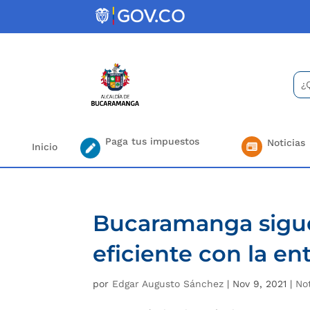
Skip
to
content
Bus
Se
for.
Paga tus impuestos
Noticias
Inicio
Bucaramanga sigu
eficiente con la en
por
Edgar Augusto Sánchez
|
Nov 9, 2021
|
No