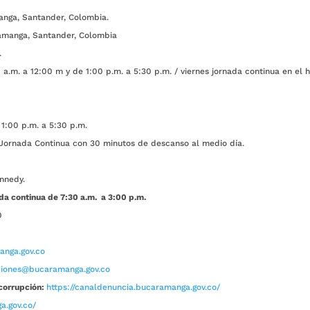
anga, Santander, Colombia.
amanga, Santander, Colombia
.
a.m. a 12:00 m y de 1:00 p.m. a 5:30 p.m. / viernes jornada continua en el h
1:00 p.m. a 5:30 p.m.
ada Continua con 30 minutos de descanso al medio día.
nnedy.
da continua de 7:30 a.m. a 3:00 p.m.
0
nga.gov.co
aciones@bucaramanga.gov.co
corrupción:
https://canaldenuncia.bucaramanga.gov.co/
a.gov.co/