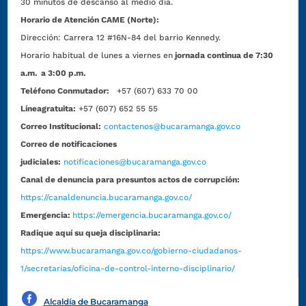
30 minutos de descanso al medio día.
Horario de Atención CAME (Norte):
Dirección:
Carrera 12 #16N-84 del barrio Kennedy.
Horario habitual de lunes a viernes en
jornada continua de 7:30
a.m. a 3:00 p.m.
Teléfono Conmutador:
+57 (607) 633 70 00
Líneagratuita:
+57 (607) 652 55 55
Correo Institucional:
contactenos@bucaramanga.gov.co
Correo de notificaciones
judiciales:
notificaciones@bucaramanga.gov.co
Canal de denuncia para presuntos actos de corrupción:
https://canaldenuncia.bucaramanga.gov.co/
Emergencia:
https://emergencia.bucaramanga.gov.co/
Radique aquí su queja disciplinaria:
https://www.bucaramanga.gov.co/gobierno-ciudadanos-
1/secretarias/oficina-de-control-interno-disciplinario/
Alcaldía de Bucaramanga