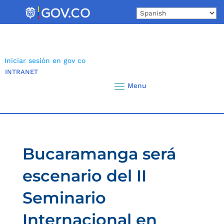
Skip
to
content
Iniciar sesión en gov co
INTRANET
Bucaramanga será
escenario del II
Seminario
Internacional en