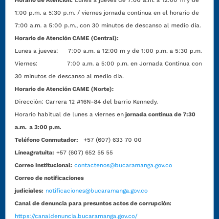
Horario de Atención:
Lunes a jueves de 7:00 a.m. a 12:00 m y de
1:00 p.m. a 5:30 p.m. / viernes jornada continua en el horario de
7:00 a.m. a 5:00 p.m., con 30 minutos de descanso al medio día.
Horario de Atención CAME (Central):
Lunes a jueves: 7:00 a.m. a 12:00 m y de 1:00 p.m. a 5:30 p.m.
Viernes: 7:00 a.m. a 5:00 p.m. en Jornada Continua con
30 minutos de descanso al medio día.
Horario de Atención CAME (Norte):
Dirección:
Carrera 12 #16N-84 del barrio Kennedy.
Horario habitual de lunes a viernes en
jornada continua de 7:30
a.m. a 3:00 p.m.
Teléfono Conmutador:
+57 (607) 633 70 00
Líneagratuita:
+57 (607) 652 55 55
Correo Institucional:
contactenos@bucaramanga.gov.co
Correo de notificaciones
judiciales:
notificaciones@bucaramanga.gov.co
Canal de denuncia para presuntos actos de corrupción:
https://canaldenuncia.bucaramanga.gov.co/