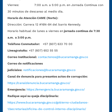
Viernes: 7:00 a.m. a 5:00 p.m. en Jornada Continua con
30 minutos de descanso al medio día.
Horario de Atención CAME (Norte):
Dirección:
Carrera 12 #16N-84 del barrio Kennedy.
Horario habitual de lunes a viernes en
jornada continua de 7:30
a.m. a 3:00 p.m.
Teléfono Conmutador:
+57 (607) 633 70 00
Líneagratuita:
+57 (607) 652 55 55
Correo Institucional:
contactenos@bucaramanga.gov.co
Correo de notificaciones
judiciales:
notificaciones@bucaramanga.gov.co
Canal de denuncia para presuntos actos de corrupción:
https://canaldenuncia.bucaramanga.gov.co/
Emergencia:
https://emergencia.bucaramanga.gov.co/
Radique aquí su queja disciplinaria:
https://www.bucaramanga.gov.co/gobierno-ciudadanos-
1/secretarias/oficina-de-control-interno-disciplinario/