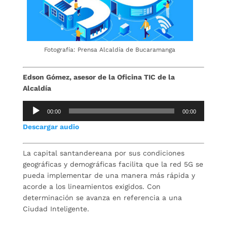
Fotografía: Prensa Alcaldía de Bucaramanga
Edson Gómez, asesor de la Oficina TIC de la
Alcaldía
Reproductor
00:00
00:00
de
Descargar audio
audio
La capital santandereana por sus condiciones
geográficas y demográficas facilita que la red 5G se
pueda implementar de una manera más rápida y
acorde a los lineamientos exigidos. Con
determinación se avanza en referencia a una
Ciudad Inteligente.