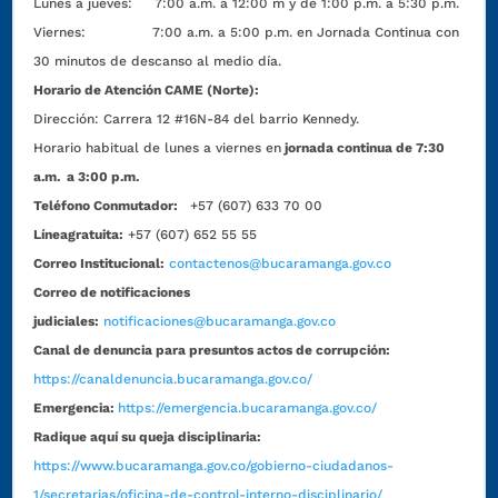
Lunes a jueves: 7:00 a.m. a 12:00 m y de 1:00 p.m. a 5:30 p.m.
Viernes: 7:00 a.m. a 5:00 p.m. en Jornada Continua con
30 minutos de descanso al medio día.
Horario de Atención CAME (Norte):
Dirección:
Carrera 12 #16N-84 del barrio Kennedy.
Horario habitual de lunes a viernes en
jornada continua de 7:30
a.m. a 3:00 p.m.
Teléfono Conmutador:
+57 (607) 633 70 00
Líneagratuita:
+57 (607) 652 55 55
Correo Institucional:
contactenos@bucaramanga.gov.co
Correo de notificaciones
judiciales:
notificaciones@bucaramanga.gov.co
Canal de denuncia para presuntos actos de corrupción:
https://canaldenuncia.bucaramanga.gov.co/
Emergencia:
https://emergencia.bucaramanga.gov.co/
Radique aquí su queja disciplinaria:
https://www.bucaramanga.gov.co/gobierno-ciudadanos-
1/secretarias/oficina-de-control-interno-disciplinario/