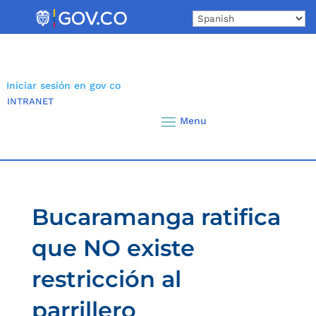
Skip
to
content
Iniciar sesión en gov co
INTRANET
Bucaramanga ratifica
que NO existe
restricción al
parrillero