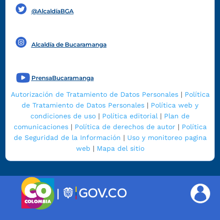
@AlcaldíaBGA
Alcaldía de Bucaramanga
PrensaBucaramanga
Autorización de Tratamiento de Datos Personales
|
Política
de Tratamiento de Datos Personales
|
Política web y
condiciones de uso
|
Política editorial
|
Plan de
comunicaciones
|
Política de derechos de autor
|
Política
de Seguridad de la Información
|
Uso y monitoreo pagina
web
|
Mapa del sitio
|