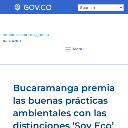
Skip
to
content
Iniciar sesión en gov co
INTRANET
Bucaramanga premia
las buenas prácticas
ambientales con las
distinciones ‘Soy Eco’