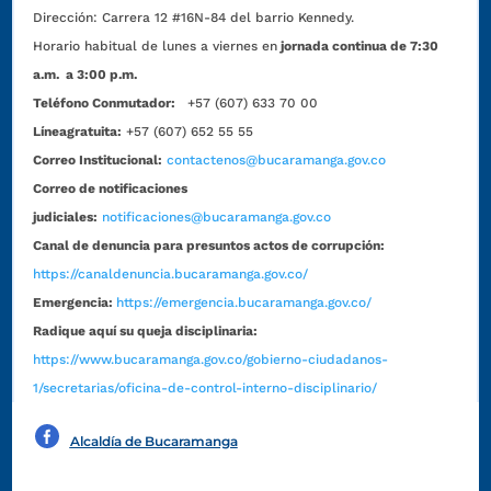
Dirección:
Carrera 12 #16N-84 del barrio Kennedy.
Horario habitual de lunes a viernes en
jornada continua de 7:30
a.m. a 3:00 p.m.
Teléfono Conmutador:
+57 (607) 633 70 00
Líneagratuita:
+57 (607) 652 55 55
Correo Institucional:
contactenos@bucaramanga.gov.co
Correo de notificaciones
judiciales:
notificaciones@bucaramanga.gov.co
Canal de denuncia para presuntos actos de corrupción:
https://canaldenuncia.bucaramanga.gov.co/
Emergencia:
https://emergencia.bucaramanga.gov.co/
Radique aquí su queja disciplinaria:
https://www.bucaramanga.gov.co/gobierno-ciudadanos-
1/secretarias/oficina-de-control-interno-disciplinario/
Alcaldía de Bucaramanga
Funcionarios y contratistas