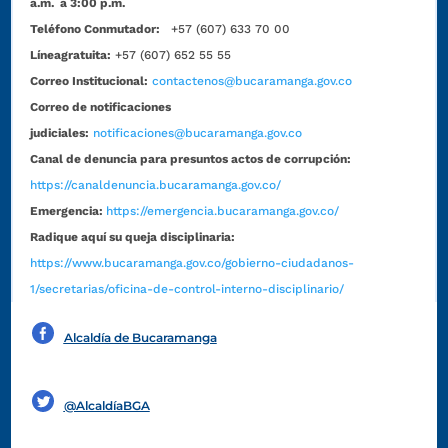
a.m. a 3:00 p.m.
Teléfono Conmutador:
+57 (607) 633 70 00
Líneagratuita:
+57 (607) 652 55 55
Correo Institucional:
contactenos@bucaramanga.gov.co
Correo de notificaciones
judiciales:
notificaciones@bucaramanga.gov.co
Canal de denuncia para presuntos actos de corrupción:
https://canaldenuncia.bucaramanga.gov.co/
Emergencia:
https://emergencia.bucaramanga.gov.co/
Radique aquí su queja disciplinaria:
https://www.bucaramanga.gov.co/gobierno-ciudadanos-
1/secretarias/oficina-de-control-interno-disciplinario/
Alcaldía de Bucaramanga
Funcionarios y contratistas
@AlcaldíaBGA