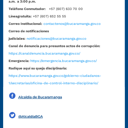
a.m. a 3:00 p.m.
Teléfono Conmutador:
+57 (607) 633 70 00
Líneagratuita:
+57 (607) 652 55 55
Correo Institucional:
contactenos@bucaramanga.gov.co
Correo de notificaciones
judiciales:
notificaciones@bucaramanga.gov.co
Canal de denuncia para presuntos actos de corrupción:
https://canaldenuncia.bucaramanga.gov.co/
Emergencia:
https://emergencia.bucaramanga.gov.co/
Radique aquí su queja disciplinaria:
https://www.bucaramanga.gov.co/gobierno-ciudadanos-
1/secretarias/oficina-de-control-interno-disciplinario/
Alcaldía de Bucaramanga
Funcionarios y contratistas
@AlcaldíaBGA