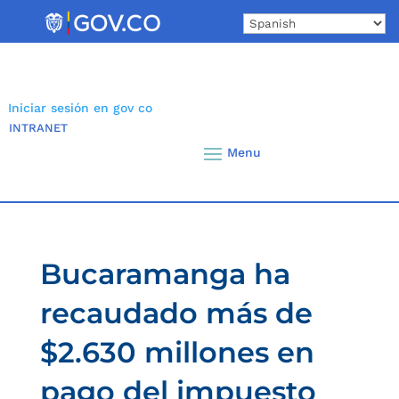
Skip
to
content
Iniciar sesión en gov co
INTRANET
Bucaramanga ha
recaudado más de
$2.630 millones en
pago del impuesto