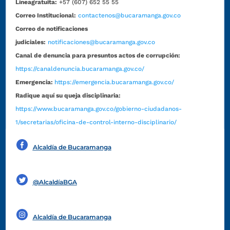
Líneagratuita:
+57 (607) 652 55 55
Correo Institucional:
contactenos@bucaramanga.gov.co
Correo de notificaciones
judiciales:
notificaciones@bucaramanga.gov.co
Canal de denuncia para presuntos actos de corrupción:
https://canaldenuncia.bucaramanga.gov.co/
Emergencia:
https://emergencia.bucaramanga.gov.co/
Radique aquí su queja disciplinaria:
https://www.bucaramanga.gov.co/gobierno-ciudadanos-
1/secretarias/oficina-de-control-interno-disciplinario/
Alcaldía de Bucaramanga
Funcionarios y contratistas
@AlcaldíaBGA
Alcaldía de Bucaramanga