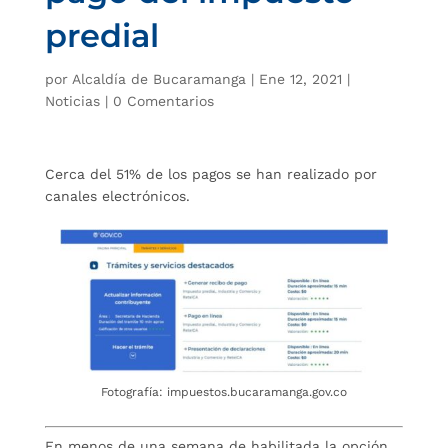
predial
por
Alcaldía de Bucaramanga
|
Ene 12, 2021
|
Noticias
|
0 Comentarios
Cerca del 51% de los pagos se han realizado por
canales electrónicos.
Fotografía: impuestos.bucaramanga.gov.co
En menos de una semana de habilitada la opción