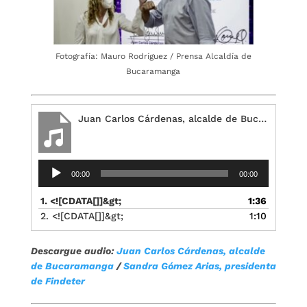
Fotografía: Mauro Rodríguez / Prensa Alcaldía de
Bucaramanga
Juan Carlos Cárdenas, alcalde de Bucaramanga
Reproductor
00:00
00:00
de
audio
1. <![CDATA[]]&gt;
1:36
2. <![CDATA[]]&gt;
1:10
Descargue audio:
Juan Carlos Cárdenas, alcalde
de Bucaramanga
/
Sandra Gómez Arias, presidenta
de Findeter