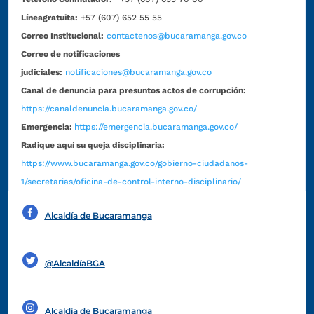
Líneagratuita:
+57 (607) 652 55 55
Correo Institucional:
contactenos@bucaramanga.gov.co
Correo de notificaciones
judiciales:
notificaciones@bucaramanga.gov.co
Canal de denuncia para presuntos actos de corrupción:
https://canaldenuncia.bucaramanga.gov.co/
Emergencia:
https://emergencia.bucaramanga.gov.co/
Radique aquí su queja disciplinaria:
https://www.bucaramanga.gov.co/gobierno-ciudadanos-
1/secretarias/oficina-de-control-interno-disciplinario/
Alcaldía de Bucaramanga
Funcionarios y contratistas
@AlcaldíaBGA
Alcaldía de Bucaramanga