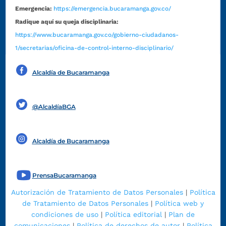
Emergencia:
https://emergencia.bucaramanga.gov.co/
Radique aquí su queja disciplinaria:
https://www.bucaramanga.gov.co/gobierno-ciudadanos-
1/secretarias/oficina-de-control-interno-disciplinario/
Alcaldía de Bucaramanga
Funcionarios y contratistas
@AlcaldíaBGA
Alcaldía de Bucaramanga
PrensaBucaramanga
Autorización de Tratamiento de Datos Personales
|
Política
de Tratamiento de Datos Personales
|
Política web y
condiciones de uso
|
Política editorial
|
Plan de
comunicaciones
|
Política de derechos de autor
|
Política