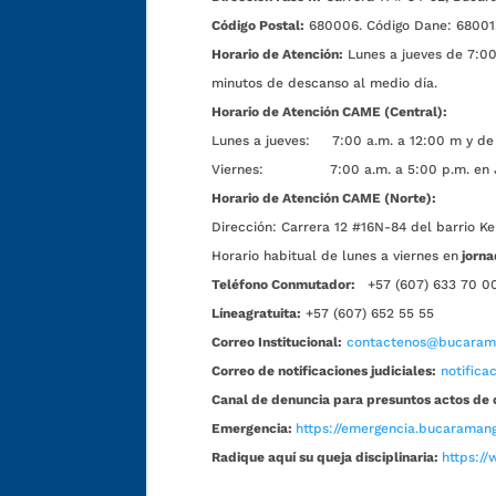
Código Postal:
680006. Código Dane: 68001
Horario de Atención:
Lunes a jueves de 7:00 
minutos de descanso al medio día.
Horario de Atención CAME (Central):
Lunes a jueves: 7:00 a.m. a 12:00 m y de 
Viernes: 7:00 a.m. a 5:00 p.m. en Jorn
Horario de Atención CAME (Norte):
Dirección:
Carrera 12 #16N-84 del barrio Ke
Horario habitual de lunes a viernes en
jorna
Teléfono Conmutador:
+57 (607) 633 70 0
Líneagratuita:
+57 (607) 652 55 55
Correo Institucional:
contactenos@bucarama
Correo de notificaciones judiciales:
notific
Canal de denuncia para presuntos actos de 
Emergencia:
https://emergencia.bucaramang
Radique aquí su queja disciplinaria:
https://