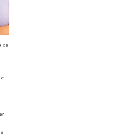
a de
 a
ar
de