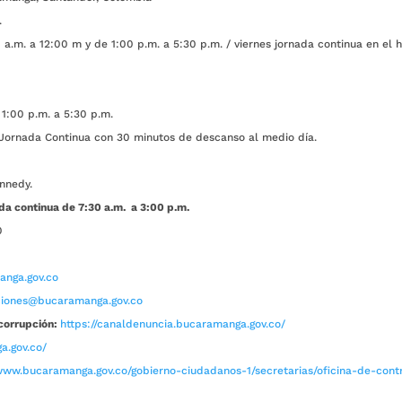
.
a.m. a 12:00 m y de 1:00 p.m. a 5:30 p.m. / viernes jornada continua en el h
1:00 p.m. a 5:30 p.m.
ada Continua con 30 minutos de descanso al medio día.
nnedy.
da continua de 7:30 a.m. a 3:00 p.m.
0
nga.gov.co
aciones@bucaramanga.gov.co
corrupción:
https://canaldenuncia.bucaramanga.gov.co/
a.gov.co/
www.bucaramanga.gov.co/gobierno-ciudadanos-1/secretarias/oficina-de-contro