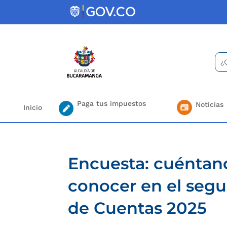
Skip
to
content
Bus
Se
for.
Paga tus impuestos
Noticias
Inicio
Encuesta: cuéntano
conocer en el segu
de Cuentas 2025