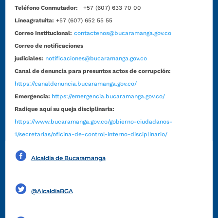
Teléfono Conmutador:
+57 (607) 633 70 00
Líneagratuita:
+57 (607) 652 55 55
Correo Institucional:
contactenos@bucaramanga.gov.co
Correo de notificaciones
judiciales:
notificaciones@bucaramanga.gov.co
Canal de denuncia para presuntos actos de corrupción:
https://canaldenuncia.bucaramanga.gov.co/
Emergencia:
https://emergencia.bucaramanga.gov.co/
Radique aquí su queja disciplinaria:
https://www.bucaramanga.gov.co/gobierno-ciudadanos-
1/secretarias/oficina-de-control-interno-disciplinario/
Alcaldía de Bucaramanga
Funcionarios y contratistas
@AlcaldíaBGA