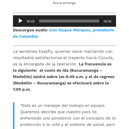
Bucaramanga
Reproductor
00:00
00:00
de
Descargue audio:
Iván Duque Márquez, presidente
audio
de Colombia
La aerolínea Easyfly, quienes viene realizando con
resultados satisfactorios el trayecto hacia Cúcuta,
es la encargada de la operación.
La frecuencia es
la siguiente:
el vuelo de ida (Bucaramanga –
Medellín) saldrá sobre las 8:40 a.m. y el de regreso
(Medellín – Bucaramanga) se efectuará sobre la
1:00 p.m.
“Este es un mensaje del trabajo en equipo.
Queremos decirles que nuestro país ha
enfrentado una pandemia con el concepto de la
protección a la vida y el sistema de salud, pero