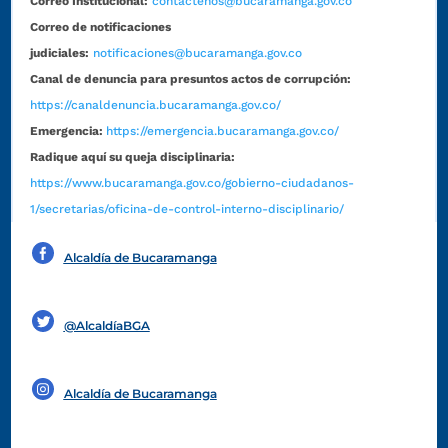
Correo Institucional:
contactenos@bucaramanga.gov.co
Correo de notificaciones
judiciales:
notificaciones@bucaramanga.gov.co
Canal de denuncia para presuntos actos de corrupción:
https://canaldenuncia.bucaramanga.gov.co/
Emergencia:
https://emergencia.bucaramanga.gov.co/
Radique aquí su queja disciplinaria:
https://www.bucaramanga.gov.co/gobierno-ciudadanos-
1/secretarias/oficina-de-control-interno-disciplinario/
Alcaldía de Bucaramanga
Funcionarios y contratistas
@AlcaldíaBGA
Alcaldía de Bucaramanga