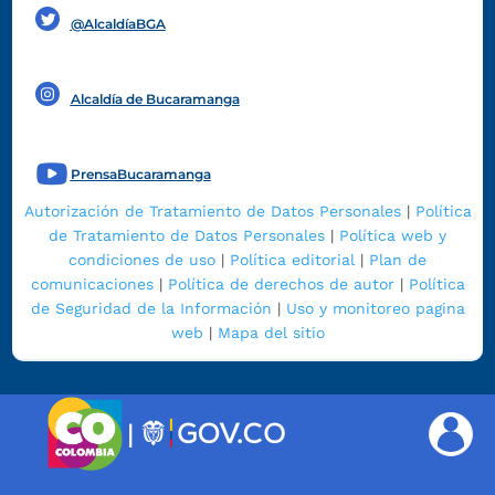
@AlcaldíaBGA
Alcaldía de Bucaramanga
PrensaBucaramanga
Autorización de Tratamiento de Datos Personales
|
Política
de Tratamiento de Datos Personales
|
Política web y
condiciones de uso
|
Política editorial
|
Plan de
comunicaciones
|
Política de derechos de autor
|
Política
de Seguridad de la Información
|
Uso y monitoreo pagina
web
|
Mapa del sitio
|