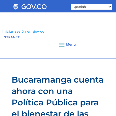
Skip
to
content
Iniciar sesión en gov co
INTRANET
Bucaramanga cuenta
ahora con una
Política Pública para
el bienestar de las