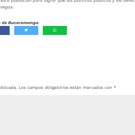
esta población para lograr que las políticas públicas y los dere
niegas.
día de Bucaramanga.
ublicada.
Los campos obligatorios están marcados con
*