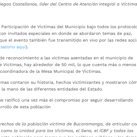
niegas Castellanos, líder del Centro de Atención Integral a Víctim
 Participación de Víctimas del Municipio bajo todos los protocol
o con invitados especiales en donde se abordaron temas de paz,
que el evento también fue transmitido en vivo por las redes soci
rsatorio aquí
).
e reconocimiento a las víctimas asentadas en el municipio de
e Víctimas, hay alrededor de 50 mil, lo que cuenta más o menos
 coordinadora de la Mesa Municipal de Víctimas.
imas contaron su historia, hechos victimizantes y mostraron có
e la mano de las diferentes entidades del Estado.
e ratificó una vez más el compromiso por seguir desarrollando
arrollo de esta población
erechos de la población víctima de Bucaramanga, de articular co
l como la Unidad para las Víctimas, el Sena, el ICBF y todas las