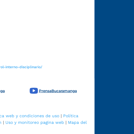
Funcionarios y contratistas
l-interno-disciplinario/
nga
PrensaBucaramanga
ica web y condiciones de uso
|
Política
n
|
Uso y monitoreo pagina web
|
Mapa del