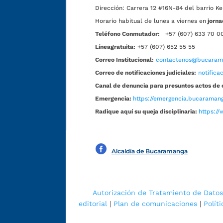
Dirección:
Carrera 12 #16N-84 del barrio Ke
Horario habitual de lunes a viernes en
jorna
Teléfono Conmutador:
+57 (607) 633 70 0
Líneagratuita:
+57 (607) 652 55 55
Correo Institucional:
contactenos@bucarama
Correo de notificaciones judiciales:
notific
Canal de denuncia para presuntos actos de 
Emergencia:
https://emergencia.bucaramang
Radique aquí su queja disciplinaria:
https://
Alcaldía de Bucaramanga
Autorización de Tratamiento de Datos
editorial
|
Plan de comunicaciones
|
Polít