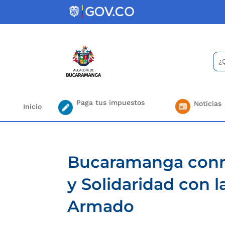
Skip
to
content
Bus
Se
for.
Paga tus impuestos
Noticias
Inicio
Bucaramanga conm
y Solidaridad con l
Armado