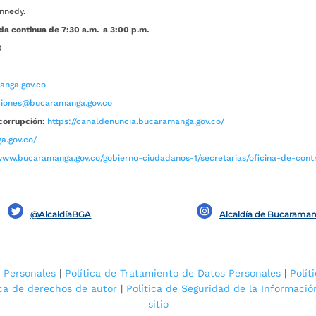
nnedy.
da continua de 7:30 a.m. a 3:00 p.m.
0
nga.gov.co
aciones@bucaramanga.gov.co
corrupción:
https://canaldenuncia.bucaramanga.gov.co/
a.gov.co/
www.bucaramanga.gov.co/gobierno-ciudadanos-1/secretarias/oficina-de-contro
@AlcaldíaBGA
Alcaldía de Bucarama
 Personales
|
Política de Tratamiento de Datos Personales
|
Polít
ica de derechos de autor
|
Política de Seguridad de la Informació
sitio