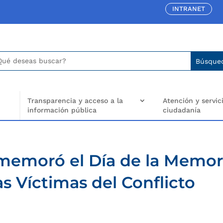
INTRANET
car:
arch
..
Transparencia y acceso a la
Atención y servici
información pública
ciudadanía
emoró el Día de la Memor
as Víctimas del Conflicto