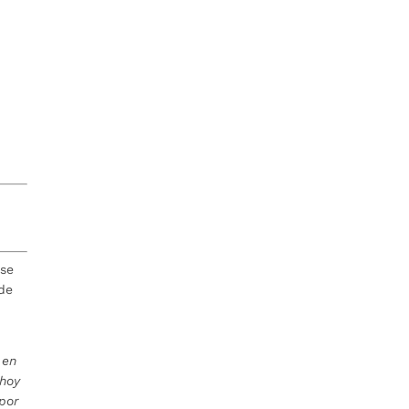
 se
 de
 en
 hoy
por