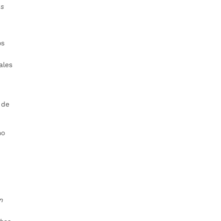
as
os
ales
 de
mo
n