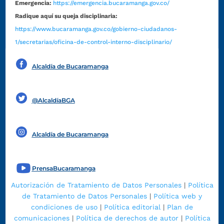
Emergencia:
https://emergencia.bucaramanga.gov.co/
Radique aquí su queja disciplinaria:
https://www.bucaramanga.gov.co/gobierno-ciudadanos-
1/secretarias/oficina-de-control-interno-disciplinario/
Alcaldía de Bucaramanga
Funcionarios y contratistas
@AlcaldíaBGA
Alcaldía de Bucaramanga
PrensaBucaramanga
Autorización de Tratamiento de Datos Personales
|
Política
de Tratamiento de Datos Personales
|
Política web y
condiciones de uso
|
Política editorial
|
Plan de
comunicaciones
|
Política de derechos de autor
|
Política